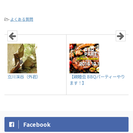
-
よくある質問
立川渓谷（外岩）
【親睦会 BBQパーティーやり
ます！】
Facebook